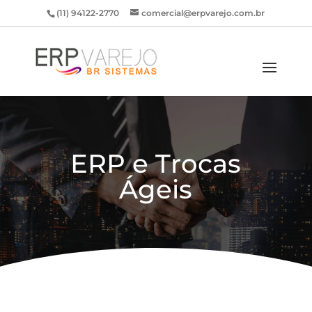
(11) 94122-2770
comercial@erpvarejo.com.br
ERP e Trocas
Ágeis