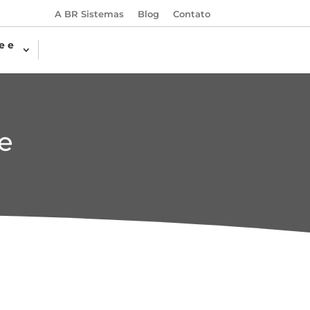
A BR Sistemas
Blog
Contato
e e
e